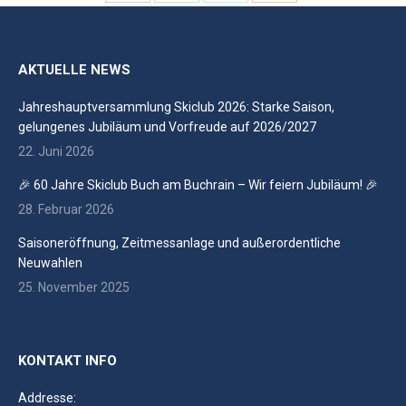
Share
Share
Share
Share
on
on
on
on
Facebook
WhatsApp
X
Pinterest
AKTUELLE NEWS
Jahreshauptversammlung Skiclub 2026: Starke Saison,
gelungenes Jubiläum und Vorfreude auf 2026/2027
22. Juni 2026
🎉 60 Jahre Skiclub Buch am Buchrain – Wir feiern Jubiläum! 🎉
28. Februar 2026
Saisoneröffnung, Zeitmessanlage und außerordentliche
Neuwahlen
25. November 2025
KONTAKT INFO