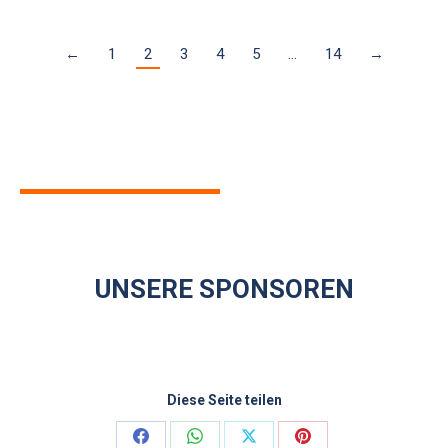
←
1
2
3
4
5
…
14
→
IMPRESSIONEN
UNSERE SPONSOREN
Diese Seite teilen