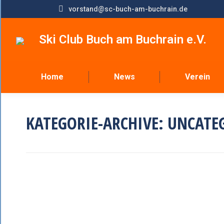
vorstand@sc-buch-am-buchrain.de
Ski Club Buch am Buchrain e.V.
Home
News
Verein
KATEGORIE-ARCHIVE:
UNCATE