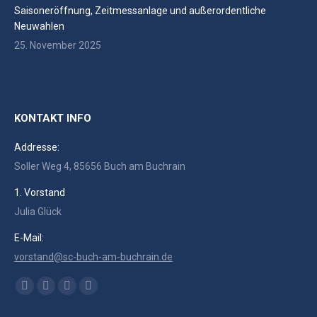
Saisoneröffnung, Zeitmessanlage und außerordentliche
Neuwahlen
25. November 2025
KONTAKT INFO
Addresse:
Soller Weg 4, 85656 Buch am Buchrain
1. Vorstand
Julia Glück
E-Mail:
vorstand@sc-buch-am-buchrain.de
Finden Sie uns auf:
Facebook
RSS
Instagram
E-
page
page
page
Mail