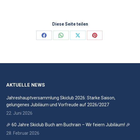
Diese Seite teilen
Share
Share
Share
Share
on
on
on
on
Facebook
WhatsApp
X
Pinterest
AKTUELLE NEWS
Jahreshauptversammlung Skiclub 2026: Starke Saison,
gelungenes Jubiläum und Vorfreude auf 2026/2027
22. Juni 2026
🎉 60 Jahre Skiclub Buch am Buchrain – Wir feiern Jubiläum! 🎉
28. Februar 2026