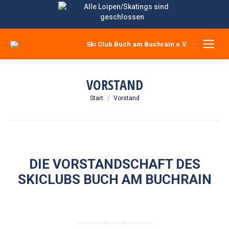
Ski Club Buch am Buchrain e.V.
VORSTAND
Sie befinden sich hier:
Start
Vorstand
DIE VORSTANDSCHAFT DES
SKICLUBS BUCH AM BUCHRAIN