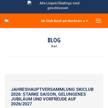
Ski Club Buch am Buchrain e.V.
BLOG
Sie befinden sich hier:
Start
JAHRESHAUPTVERSAMMLUNG SKICLUB
2026: STARKE SAISON, GELUNGENES
JUBILÄUM UND VORFREUDE AUF
2026/2027