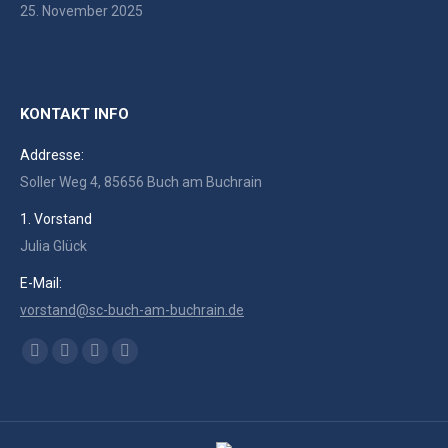
25. November 2025
KONTAKT INFO
Addresse:
Soller Weg 4, 85656 Buch am Buchrain
1. Vorstand
Julia Glück
E-Mail:
vorstand@sc-buch-am-buchrain.de
Finden Sie uns auf:
Facebook
RSS
Instagram
E-
page
page
page
Mail
opens
opens
opens
page
in
in
in
opens