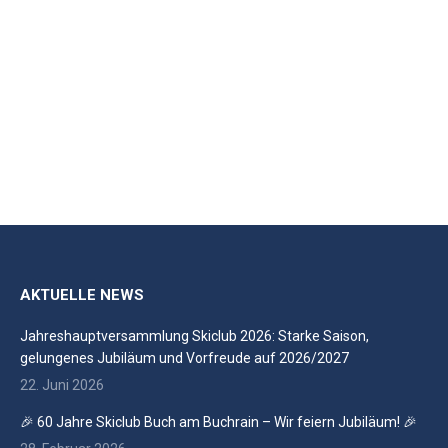
ABSTAND
Deutschland will prinzipiell mit der 3G-Regel in die
kommende Skisaison starten. Das bedeutet, dass
Seilbahnbetreibende nur gegen Covid-19 Geimpfte, auf
das Virus Getestete oder davon Genesene befördern
dürfen…
AKTUELLE NEWS
Jahreshauptversammlung Skiclub 2026: Starke Saison,
gelungenes Jubiläum und Vorfreude auf 2026/2027
22. Juni 2026
🎉 60 Jahre Skiclub Buch am Buchrain – Wir feiern Jubiläum! 🎉