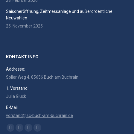
28. Februar 2026
Saisoneröffnung, Zeitmessanlage und außerordentliche
Neuwahlen
25. November 2025
KONTAKT INFO
Addresse:
Soller Weg 4, 85656 Buch am Buchrain
1. Vorstand
Julia Glück
E-Mail:
vorstand@sc-buch-am-buchrain.de
Finden Sie uns auf:
Facebook
RSS
Instagram
E-