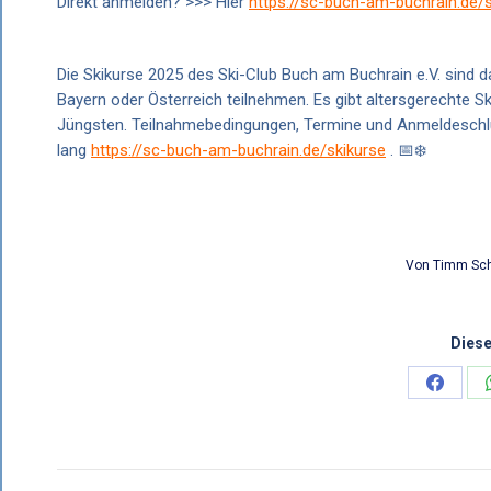
Direkt anmelden? >>> Hier
https://sc-buch-am-buchrain.de/s
Die Skikurse 2025 des Ski-Club Buch am Buchrain e.V. sind d
Bayern oder Österreich teilnehmen. Es gibt altersgerechte S
Jüngsten. Teilnahmebedingungen, Termine und Anmeldeschlus
lang
https://sc-buch-am-buchrain.de/skikurse
. 📅❄️
Von
Timm Sch
Diese
Share
on
Facebo
KOMMENTARNAVIGATION