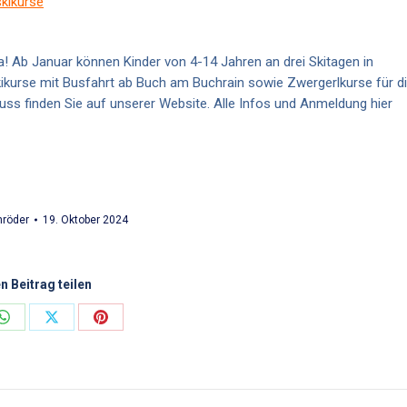
kikurse
a! Ab Januar können Kinder von 4-14 Jahren an drei Skitagen in
kikurse mit Busfahrt ab Buch am Buchrain sowie Zwergerlkurse für d
s finden Sie auf unserer Website. Alle Infos und Anmeldung hier
röder
19. Oktober 2024
n Beitrag teilen
Share
Share
Share
on
on
on
ok
WhatsApp
X
Pinterest