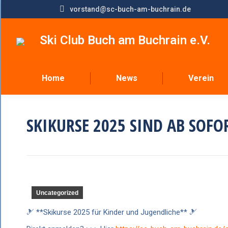
vorstand@sc-buch-am-buchrain.de
Ski Club Buch am Buchrain e.V.
Home
News
Verein
SKIKURSE 2025 SIND AB SOFO
Uncategorized
🎿 **Skikurse 2025 für Kinder und Jugendliche** 🎿