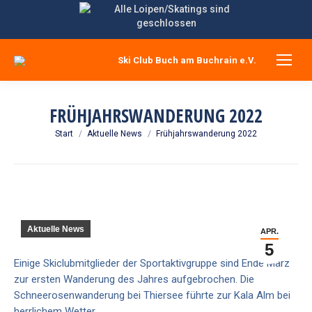
Ski Club Buch am Buchrain e.V.
FRÜHJAHRSWANDERUNG 2022
Sie befinden sich hier:
Start
Aktuelle News
Frühjahrswanderung 2022
Aktuelle News
APR.
5
Einige Skiclubmitglieder der Sportaktivgruppe sind Ende März
zur ersten Wanderung des Jahres aufgebrochen. Die
Schneerosenwanderung bei Thiersee führte zur Kala Alm bei
herrlichem Wetter.