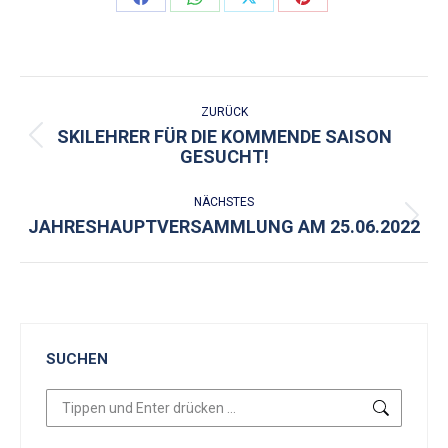
Share
Share
Share
Share
on
on
on
on
Facebook
WhatsApp
X
Pinterest
KOMMENTARNAVIGATION
ZURÜCK
SKILEHRER FÜR DIE KOMMENDE SAISON
Vorheriger
GESUCHT!
Beitrag:
NÄCHSTES
JAHRESHAUPTVERSAMMLUNG AM 25.06.2022
Nächster
Beitrag:
SUCHEN
Search: