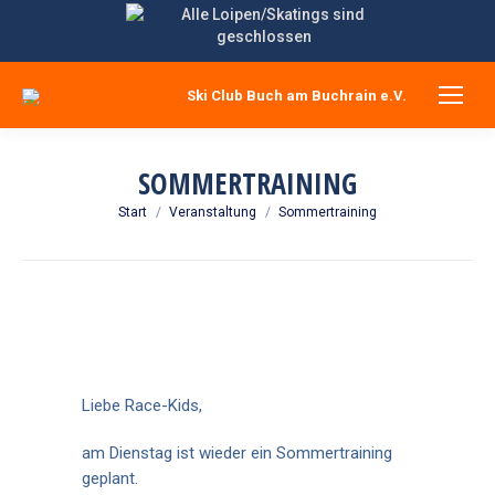
Ski Club Buch am Buchrain e.V.
SOMMERTRAINING
Sie befinden sich hier:
Start
Veranstaltung
Sommertraining
Liebe Race-Kids,
am Dienstag ist wieder ein Sommertraining
geplant.