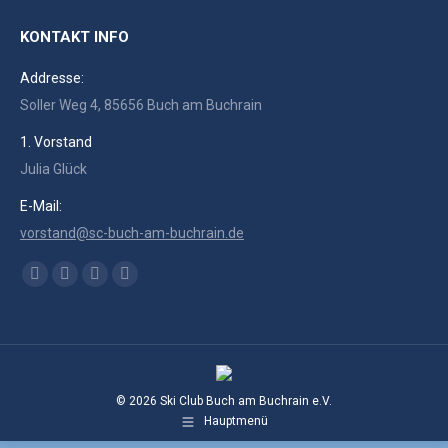
KONTAKT INFO
Addresse:
Soller Weg 4, 85656 Buch am Buchrain
1. Vorstand
Julia Glück
E-Mail:
vorstand@sc-buch-am-buchrain.de
Finden Sie uns auf:
Facebook
RSS
Instagram
E-
page
page
page
Mail
opens
opens
opens
page
in
in
in
opens
new
new
new
in
© 2026 Ski Club Buch am Buchrain e.V.
window
window
window
new
Hauptmenü
window