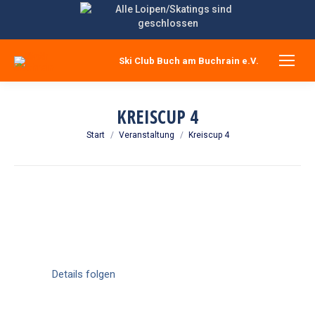
Ski Club Buch am Buchrain e.V.
KREISCUP 4
Sie befinden sich hier:
Start
Veranstaltung
Kreiscup 4
Details folgen