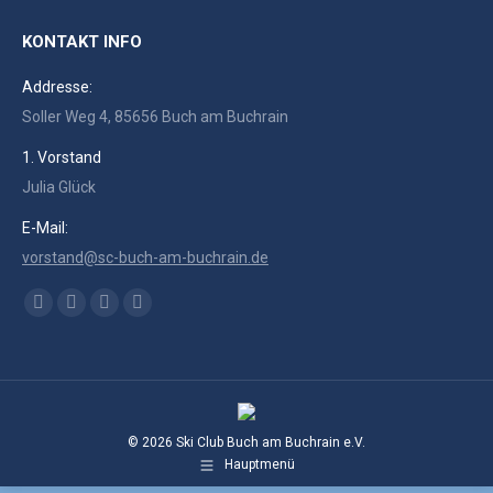
KONTAKT INFO
Addresse:
Soller Weg 4, 85656 Buch am Buchrain
1. Vorstand
Julia Glück
E-Mail:
vorstand@sc-buch-am-buchrain.de
Finden Sie uns auf:
Facebook
RSS
Instagram
E-
page
page
page
Mail
opens
opens
opens
page
in
in
in
opens
new
new
new
in
© 2026 Ski Club Buch am Buchrain e.V.
window
window
window
new
Hauptmenü
window