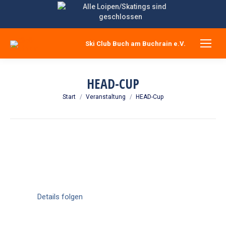
Ski Club Buch am Buchrain e.V.
HEAD-CUP
Sie befinden sich hier:
Start
Veranstaltung
HEAD-Cup
Details folgen