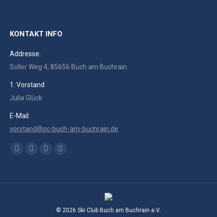
KONTAKT INFO
Addresse:
Soller Weg 4, 85656 Buch am Buchrain
1. Vorstand
Julia Glück
E-Mail:
vorstand@sc-buch-am-buchrain.de
Finden Sie uns auf:
Facebook
RSS
Instagram
E-
page
page
page
Mail
opens
opens
opens
page
in
in
in
opens
new
new
new
in
© 2026 Ski Club Buch am Buchrain e.V.