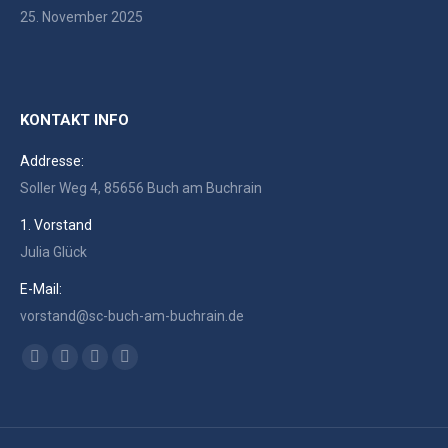
25. November 2025
KONTAKT INFO
Addresse:
Soller Weg 4, 85656 Buch am Buchrain
1. Vorstand
Julia Glück
E-Mail:
vorstand@sc-buch-am-buchrain.de
Finden Sie uns auf:
Facebook
RSS
Instagram
E-
page
page
page
Mail
opens
opens
opens
page
in
in
in
opens